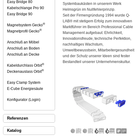
Easy Bridge 80
Systembaukästen in unserem Werk
Kabelschlange Pro 90
Helmsgrün im Nullfehlerprinzip.
Easy Bridge 90
Seit der Firmengründung 1994 wurde Q-
LAB® mit stetigem Erfolg zum innovativen
®
Magnetsystem Gecko
Marktführer im Bereich Professional Cable
®
Magnetprofil Gecko
Management aufgebaut. Ehrlichkeit,
Innovationsfreude, technische Perfektion,
Anschluß an Möbel
nachhaltiges Wachstum,
Anschluß an Boden
Umweltbewusstsein, Mitarbeitergesundheit
Anschluß an Decke
und der Schutz unserer Ideen sind fester
Bestandteil unserer Unternehmenskultur.
®
Kabeldurchlass Orbit
®
Deckenauslass Orbit
Easy Clamp System
E-Cube Energiesäule
Konfigurator (Login)
Referenzen
Katalog